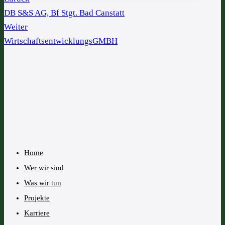
DB S&S AG, Bf Stgt. Bad Canstatt
Weiter
WirtschaftsentwicklungsGMBH
Home
Wer wir sind
Was wir tun
Projekte
Karriere